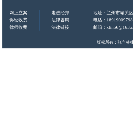
网上立案
走进经邦
地址：兰州市城关区
诉讼收费
法律咨询
电话：18919009798
律师收费
法律链接
邮箱：xlin56@163.
版权所有：张向林律师 Copy