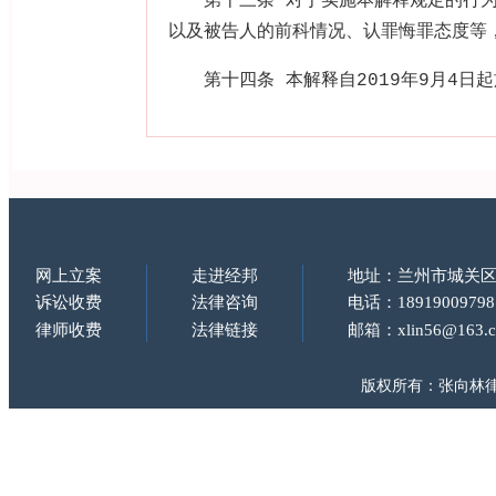
第十三条 对于实施本解释规定的行
以及被告人的前科情况、认罪悔罪态度等
第十四条 本解释自
2019
年
9
月
4
日起
网上立案
走进经邦
地址：兰州市城关区
诉讼收费
法律咨询
电话：18919009798
律师收费
法律链接
邮箱：xlin56@163.
版权所有：张向林律师 Copy