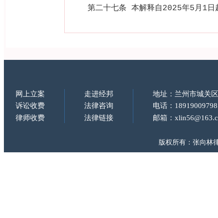
第二十七条 本解释自
2025
年
5
月
1
日
网上立案
走进经邦
地址：兰州市城关区
诉讼收费
法律咨询
电话：18919009798
律师收费
法律链接
邮箱：xlin56@163.
版权所有：张向林律师 Copy