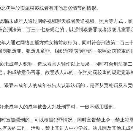
他恶劣手段实施猥亵或者有其他恶劣情节的情形。
、诱骗未成年人通过网络视频聊天或者发送视频、照片等方式，暴
符合刑法第二百三十七条规定的，以强制猥亵罪或者猥亵儿童罪
成年人通过网络直播方式实施前款行为，同时符合刑法第二百三
强制猥亵罪、猥亵儿童罪、组织淫秽表演罪的，依照处罚较重的
猥亵未成年人犯罪，造成被害人轻伤以上后果，同时符合刑法第二
定，构成故意伤害罪、故意杀人罪的，依照处罚较重的规定定罪
奸、猥亵未成年人的成年被告人认罪认罚的，是否从宽处罚及从宽
强奸未成年人的成年被告人判处刑罚时，一般不适用缓刑。
同时宣告缓刑的，可以根据犯罪情况，同时宣告禁止令，禁止犯
人有关的工作、活动，禁止其进入中小学校、幼儿园及其他未成