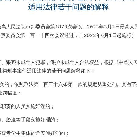
适用法律若干问题的解释
最高人民法院审判委员会第
1878
次会议、
2023
年
3
月
2
日最高人
察委员会第一百一十四次会议通过，自
2023
年
6
月
1
日起施行）
奸、猥亵未成年人犯罪，保护未成年人合法权益，根据《中华人
此类刑事案件适用法律的若干问题解释如下：
幼女的，依照刑法第二百三十六条第二款的规定从重处罚。具有下
处罚幅度：
殊职责的人员实施奸淫的；
力、胁迫等手段实施奸淫的；
宅或者学生集体宿舍实施奸淫的；