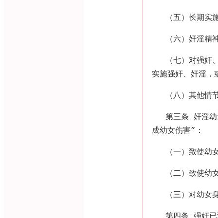
（五）长期实
（六）奸淫精
（七）对强奸
实施强奸、奸淫，
（八）其他情
第三条 奸淫
成幼女伤害
”
：
（一）致使幼
（二）致使幼
（三）对幼女
第四条 强奸