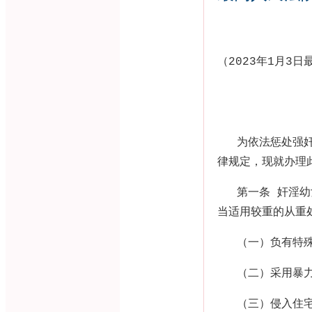
（
2023
年
1
月
3
日
为依法惩处强
律规定，现就办理
第一条 奸淫
当适用较重的从重
（一）负有特
（二）采用暴
（三）侵入住