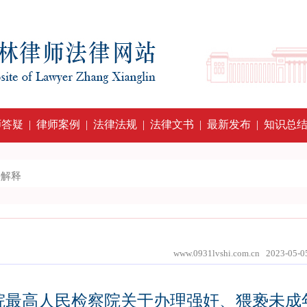
师答疑
|
律师案例
|
法律法规
|
法律文书
|
最新发布
|
知识总
法解释
www.0931lvshi.com.cn 202
院最高人民检察院关于办理强奸、猥亵未成