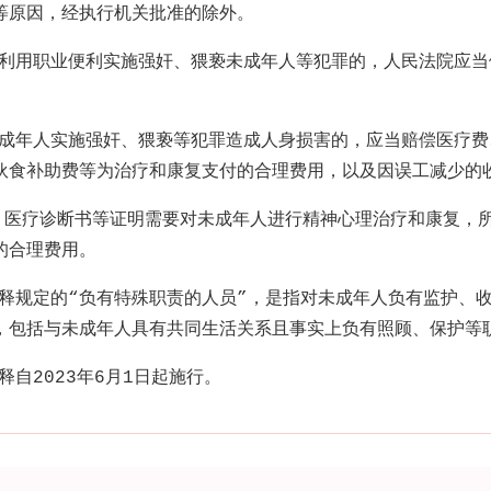
等原因，经执行机关批准的除外。
于利用职业便利实施强奸、猥亵未成年人等犯罪的，人民法院应当
未成年人实施强奸、猥亵等犯罪造成人身损害的，应当赔偿医疗费
伙食补助费等为治疗和康复支付的合理费用，以及因误工减少的
、医疗诊断书等证明需要对未成年人进行精神心理治疗和康复，
的合理费用。
解释规定的
“
负有特殊职责的人员
”
，是指对未成年人负有监护、
，包括与未成年人具有共同生活关系且事实上负有照顾、保护等
释自
2023
年
6
月
1
日起施行。