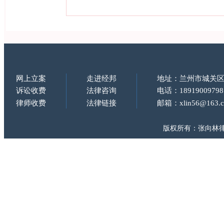
网上立案
走进经邦
地址：兰州市城关区
诉讼收费
法律咨询
电话：18919009798
律师收费
法律链接
邮箱：xlin56@163.
版权所有：张向林律师 Copy