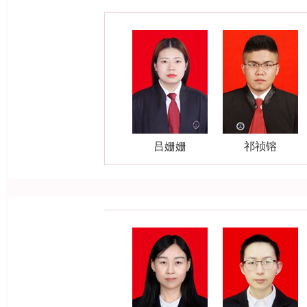
吕姗姗
祁祯镕