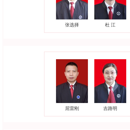
张选择
杜 江
屈雷刚
吉路明